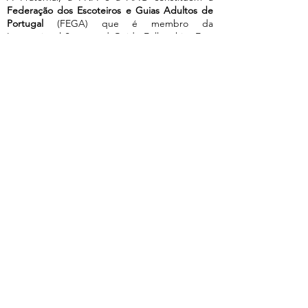
Federação dos Escoteiros e Guias Adultos de
Portugal
(FEGA) que é membro da
International Scout and Guide Fellowship. Esta
Federação representa as Associações
portuguesas no plano internacional,
promovendo e divulgando o
Escotismo/Escutismo/Guidismo para adultos.
Fundada em 25 outubro de 1953
Fundada em
fevereiro de 2017
A
Fraternidade Internacional dos Escoteiros e
Guias Adultos
(International Scout and Guide
Fellowship -ISGF-AISG), da qual a FRATERNAL
é membro fundador, procura promover o
espírito do Compromisso e da Lei do Escoteiro