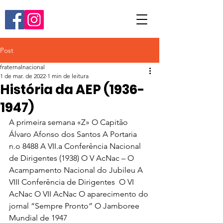
Post
fraternalnacional
1 de mar. de 2022
1 min de leitura
História da AEP (1936-
1947)
A primeira semana «Z» O Capitão 
Álvaro Afonso dos Santos A Portaria 
n.o 8488 A VII.a Conferência Nacional 
de Dirigentes (1938) O V AcNac – O 
Acampamento Nacional do Jubileu A 
VIII Conferência de Dirigentes  O VI 
AcNac O VII AcNac O aparecimento do 
jornal “Sempre Pronto” O Jamboree 
Mundial de 1947