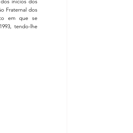
os inícios dos 
o Fraternal dos 
to em que se 
993, tendo-lhe 