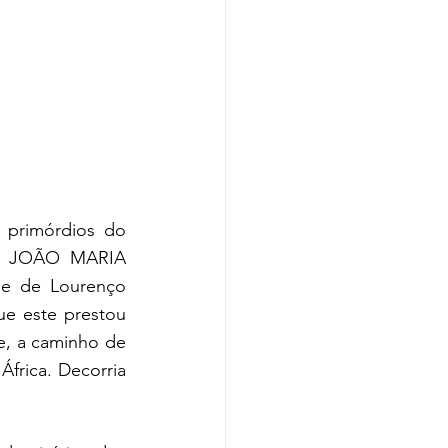
primórdios do 
ia JOÃO MARIA 
e de Lourenço 
e este prestou 
, a caminho de 
frica. Decorria 