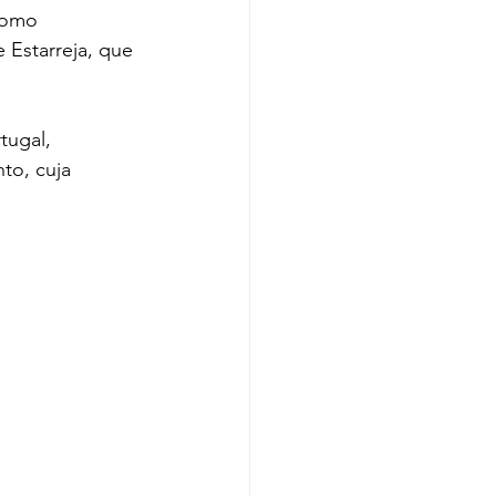
como 
Estarreja, que 
ugal, 
to, cuja 