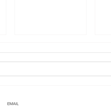
Carta de Lady Olave B.P
Lady Olave Baden Powell,
Fundadora do Movimento
Guidista e ao tempo a sua Chefe
Mundial, esteve em Portugal a
convite das Guias...
Fac
por
EMAIL